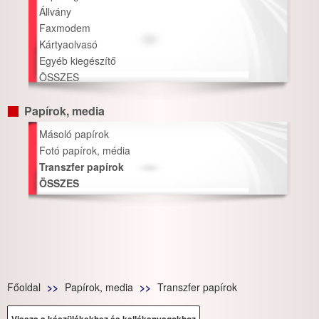
Állvány
Faxmodem
Kártyaolvasó
Egyéb kiegészítő
ÖSSZES
Papírok, media
Másoló papírok
Fotó papírok, média
Transzfer papírok
ÖSSZES
Főoldal
Papírok, media
Transzfer papírok
Vissza a készülékekhez és kellékanyagokhoz