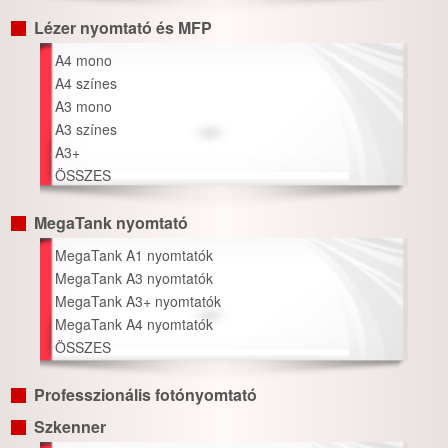
Lézer nyomtató és MFP
A4 mono
A4 színes
A3 mono
A3 színes
A3+
ÖSSZES
MegaTank nyomtató
MegaTank A1 nyomtatók
MegaTank A3 nyomtatók
MegaTank A3+ nyomtatók
MegaTank A4 nyomtatók
ÖSSZES
Professzionális fotónyomtató
Szkenner