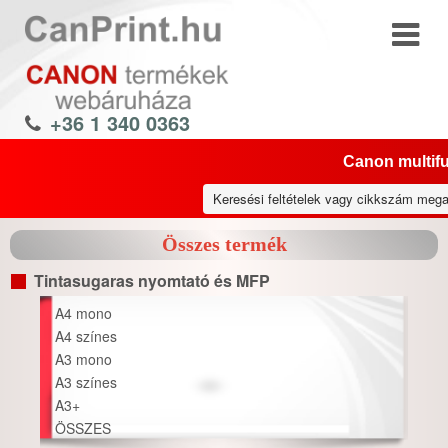
+36 1 340 0363
Canon multifu
Összes termék
Tintasugaras nyomtató és MFP
A4 mono
A4 színes
A3 mono
A3 színes
A3+
ÖSSZES