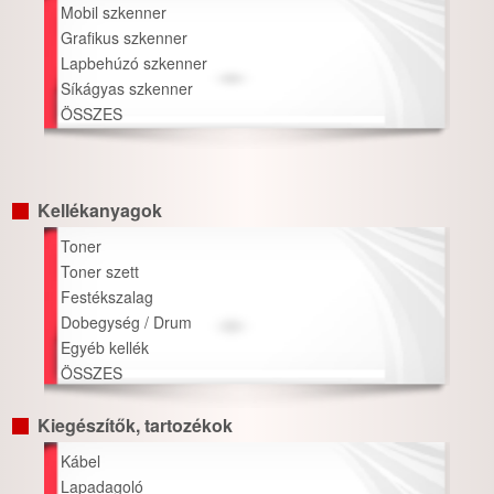
Mobil szkenner
Grafikus szkenner
Lapbehúzó szkenner
Síkágyas szkenner
ÖSSZES
Kellékanyagok
Toner
Toner szett
Festékszalag
Dobegység / Drum
Egyéb kellék
ÖSSZES
Kiegészítők, tartozékok
Kábel
Lapadagoló