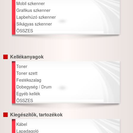
Mobil szkenner
Grafikus szkenner
Lapbehúzó szkenner
Síkágyas szkenner
ÖSSZES
Kellékanyagok
Toner
Toner szett
Festékszalag
Dobegység / Drum
Egyéb kellék
ÖSSZES
Kiegészítők, tartozékok
Kábel
Lapadagoló