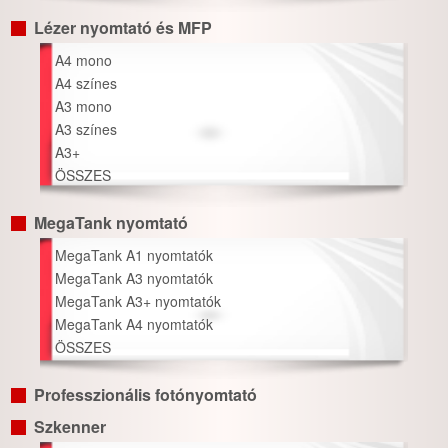
Lézer nyomtató és MFP
A4 mono
A4 színes
A3 mono
A3 színes
A3+
ÖSSZES
MegaTank nyomtató
MegaTank A1 nyomtatók
MegaTank A3 nyomtatók
MegaTank A3+ nyomtatók
MegaTank A4 nyomtatók
ÖSSZES
Professzionális fotónyomtató
Szkenner