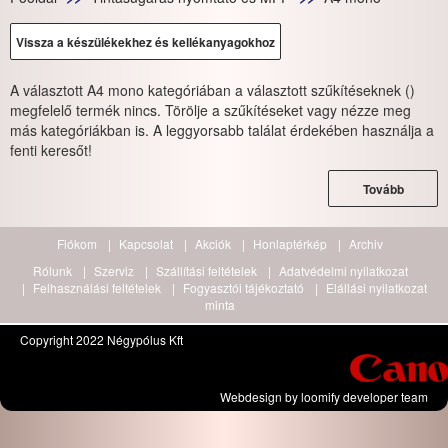
Vissza a készülékekhez és kellékanyagokhoz
A választott A4 mono kategóriában a választott szűkítéseknek ()
megfelelő termék nincs. Törölje a szűkítéseket vagy nézze meg
más kategóriákban is. A leggyorsabb találat érdekében használja a
fenti keresőt!
Tovább
Fiókom
Kapcsolat
Akciók
Honlaptérkép
Archiv
Rólunk
Szerviz
Szállítási feltételek
Adatvédelmi nyilatkozat
Felhasználási feltételek
Fogyasztói tájékoztató
Elállási nyilatkozat
minta
Copyright 2022 Négypólus Kft
Webdesign by loomify developer team