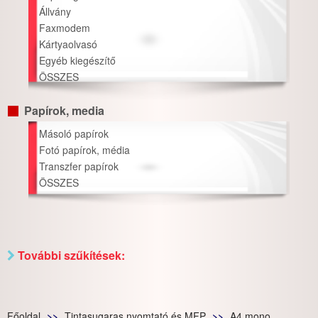
Állvány
Faxmodem
Kártyaolvasó
Egyéb kiegészítő
ÖSSZES
Papírok, media
Másoló papírok
Fotó papírok, média
Transzfer papírok
ÖSSZES
További szűkítések:
Főoldal
Tintasugaras nyomtató és MFP
A4 mono