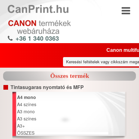
+36 1 340 0363
Canon multifu
Összes termék
Tintasugaras nyomtató és MFP
A4 mono
A4 színes
A3 mono
A3 színes
A3+
ÖSSZES