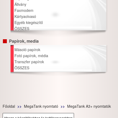
Állvány
Faxmodem
Kártyaolvasó
Egyéb kiegészítő
ÖSSZES
Papírok, media
Másoló papírok
Fotó papírok, média
Transzfer papírok
ÖSSZES
Főoldal
MegaTank nyomtató
MegaTank A3+ nyomtatók
Vissza a készülékekhez és kellékanyagokhoz