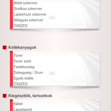
Mobil szkenner
Grafikus szkenner
Lapbehúzó szkenner
Síkágyas szkenner
ÖSSZES
Kellékanyagok
Toner
Toner szett
Festékszalag
Dobegység / Drum
Egyéb kellék
ÖSSZES
Kiegészítők, tartozékok
Kábel
Lapadagoló