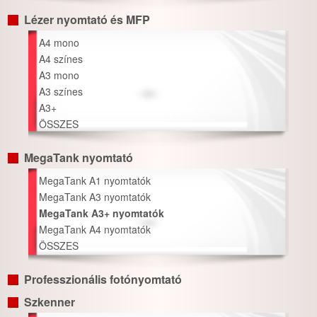
Lézer nyomtató és MFP
A4 mono
A4 színes
A3 mono
A3 színes
A3+
ÖSSZES
MegaTank nyomtató
MegaTank A1 nyomtatók
MegaTank A3 nyomtatók
MegaTank A3+ nyomtatók
MegaTank A4 nyomtatók
ÖSSZES
Professzionális fotónyomtató
Szkenner