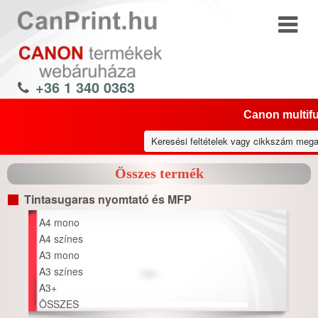
+36 1 340 0363
Canon multifu
Összes termék
Tintasugaras nyomtató és MFP
A4 mono
A4 színes
A3 mono
A3 színes
A3+
ÖSSZES