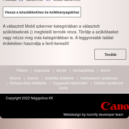
Vissza a készülékekhez és kellékanyagokhoz
A választott Mobil szkenner kategóriában a választott
szűkítéseknek () megfelelő termék nincs. Törölje a szűkítéseket
vagy nézze meg más kategóriákban is. A leggyorsabb találat
érdekében használja a fenti keresőt!
Tovább
Fiókom
Kapcsolat
Akciók
Honlaptérkép
Archiv
Rólunk
Szerviz
Szállítási feltételek
Adatvédelmi nyilatkozat
Felhasználási feltételek
Fogyasztói tájékoztató
Elállási nyilatkozat
minta
Copyright 2022 Négypólus Kft
Webdesign by loomify developer team