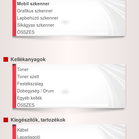
Mobil szkenner
Grafikus szkenner
Lapbehúzó szkenner
Síkágyas szkenner
ÖSSZES
Kellékanyagok
Toner
Toner szett
Festékszalag
Dobegység / Drum
Egyéb kellék
ÖSSZES
Kiegészítők, tartozékok
Kábel
Lapadagoló