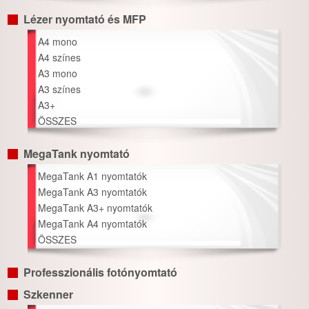
Lézer nyomtató és MFP
A4 mono
A4 színes
A3 mono
A3 színes
A3+
ÖSSZES
MegaTank nyomtató
MegaTank A1 nyomtatók
MegaTank A3 nyomtatók
MegaTank A3+ nyomtatók
MegaTank A4 nyomtatók
ÖSSZES
Professzionális fotónyomtató
Szkenner