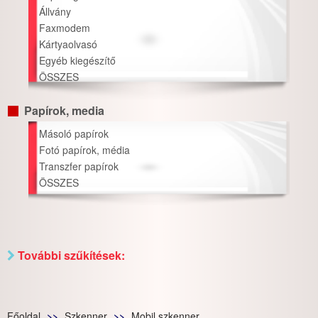
Állvány
Faxmodem
Kártyaolvasó
Egyéb kiegészítő
ÖSSZES
Papírok, media
Másoló papírok
Fotó papírok, média
Transzfer papírok
ÖSSZES
További szűkítések:
Főoldal
Szkenner
Mobil szkenner