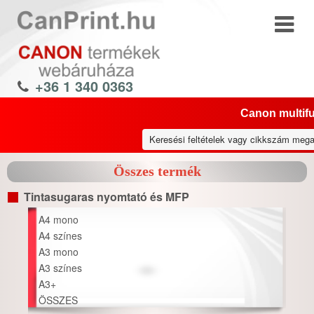
+36 1 340 0363
Canon multifu
Összes termék
Tintasugaras nyomtató és MFP
A4 mono
A4 színes
A3 mono
A3 színes
A3+
ÖSSZES