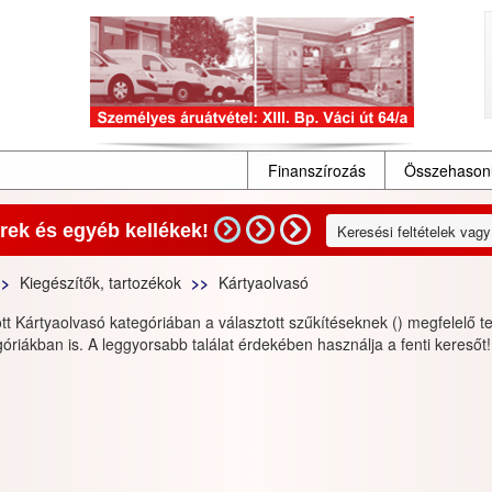
Finanszírozás
Összehasonl
ek és egyéb kellékek!
Kiegészítők, tartozékok
Kártyaolvasó
ott Kártyaolvasó kategóriában a választott szűkítéseknek () megfelelő 
óriákban is. A leggyorsabb találat érdekében használja a fenti keresőt!