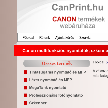
Főoldal
Rólunk
Ajánlatkérés
Szervíz
Canon multifunkciós nyomtatók, szkenner
Főoldal
Összes termék
A választ
Tintasugaras nyomtató és MFP
más kateg
Lézer nyomtató és MFP
MegaTank nyomtató
Professzionális fotónyomtató
Szkenner