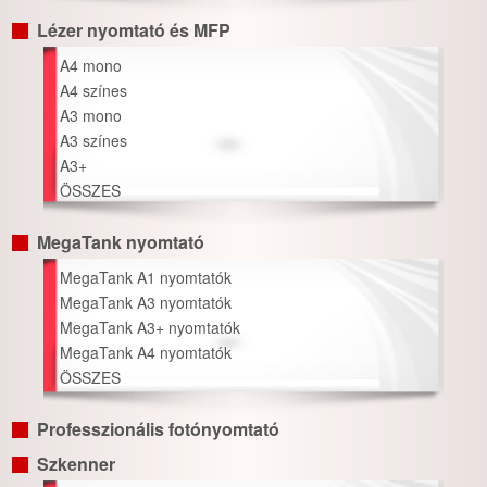
Lézer nyomtató és MFP
A4 mono
A4 színes
A3 mono
A3 színes
A3+
ÖSSZES
MegaTank nyomtató
MegaTank A1 nyomtatók
MegaTank A3 nyomtatók
MegaTank A3+ nyomtatók
MegaTank A4 nyomtatók
ÖSSZES
Professzionális fotónyomtató
Szkenner