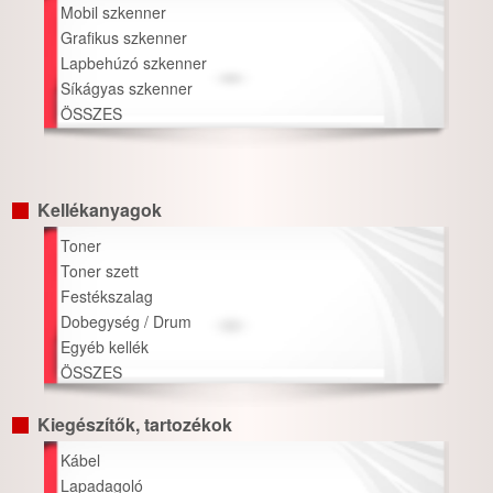
Mobil szkenner
Grafikus szkenner
Lapbehúzó szkenner
Síkágyas szkenner
ÖSSZES
Kellékanyagok
Toner
Toner szett
Festékszalag
Dobegység / Drum
Egyéb kellék
ÖSSZES
Kiegészítők, tartozékok
Kábel
Lapadagoló