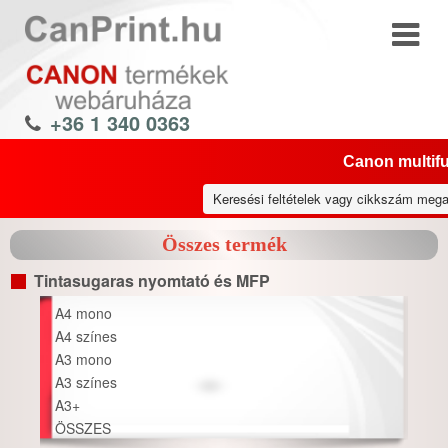
+36 1 340 0363
Canon multifu
Összes termék
Tintasugaras nyomtató és MFP
A4 mono
A4 színes
A3 mono
A3 színes
A3+
ÖSSZES