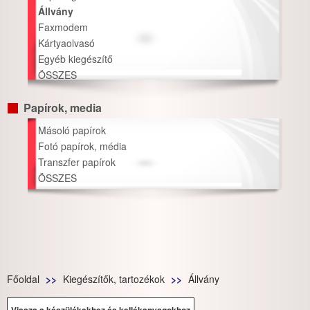
Állvány
Faxmodem
Kártyaolvasó
Egyéb kiegészítő
ÖSSZES
Papírok, media
Másoló papírok
Fotó papírok, média
Transzfer papírok
ÖSSZES
Főoldal
Kiegészítők, tartozékok
Állvány
Vissza a készülékekhez és kellékanyagokhoz