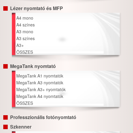
Lézer nyomtató és MFP
A4 mono
A4 színes
A3 mono
A3 színes
A3+
ÖSSZES
MegaTank nyomtató
MegaTank A1 nyomtatók
MegaTank A3 nyomtatók
MegaTank A3+ nyomtatók
MegaTank A4 nyomtatók
ÖSSZES
Professzionális fotónyomtató
Szkenner