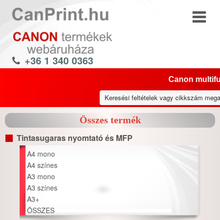
+36 1 340 0363
Canon multifu
Összes termék
Tintasugaras nyomtató és MFP
A4 mono
A4 színes
A3 mono
A3 színes
A3+
ÖSSZES