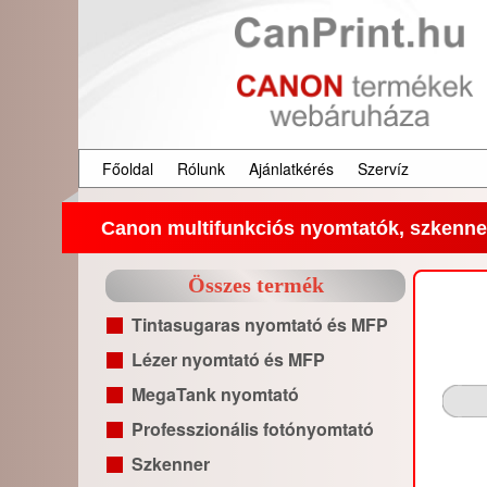
Főoldal
Rólunk
Ajánlatkérés
Szervíz
Canon multifunkciós nyomtatók, szkenner
Összes termék
Tintasugaras nyomtató és MFP
Lézer nyomtató és MFP
MegaTank nyomtató
Professzionális fotónyomtató
Szkenner