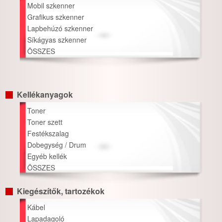
Mobil szkenner
Grafikus szkenner
Lapbehúzó szkenner
Síkágyas szkenner
ÖSSZES
Kellékanyagok
Toner
Toner szett
Festékszalag
Dobegység / Drum
Egyéb kellék
ÖSSZES
Kiegészítők, tartozékok
Kábel
Lapadagoló