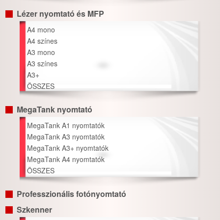
Lézer nyomtató és MFP
A4 mono
A4 színes
A3 mono
A3 színes
A3+
ÖSSZES
MegaTank nyomtató
MegaTank A1 nyomtatók
MegaTank A3 nyomtatók
MegaTank A3+ nyomtatók
MegaTank A4 nyomtatók
ÖSSZES
Professzionális fotónyomtató
Szkenner