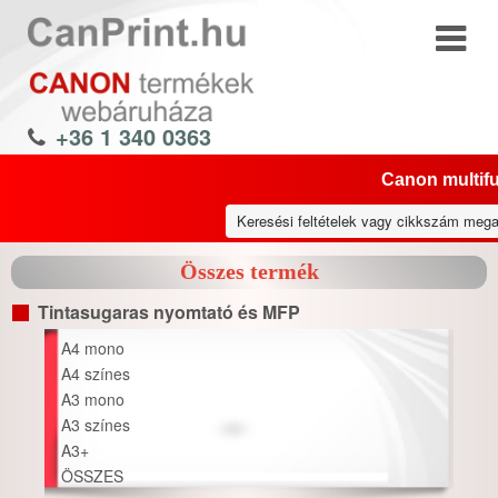
+36 1 340 0363
Canon multifu
Összes termék
Tintasugaras nyomtató és MFP
A4 mono
A4 színes
A3 mono
A3 színes
A3+
ÖSSZES